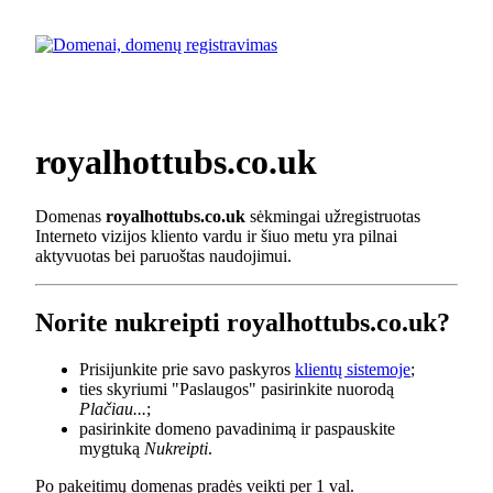
royalhottubs.co.uk
Domenas
royalhottubs.co.uk
sėkmingai užregistruotas
Interneto vizijos kliento vardu ir šiuo metu yra pilnai
aktyvuotas bei paruoštas naudojimui.
Norite nukreipti royalhottubs.co.uk?
Prisijunkite prie savo paskyros
klientų sistemoje
;
ties skyriumi "Paslaugos" pasirinkite nuorodą
Plačiau...
;
pasirinkite domeno pavadinimą ir paspauskite
mygtuką
Nukreipti
.
Po pakeitimų domenas pradės veikti per 1 val.