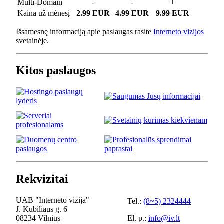
Multi-Domain
-
-
+
Kaina už mėnesį
2.99 EUR
4.99 EUR
9.99 EUR
Išsamesnę informaciją apie paslaugas rasite
Interneto vizijos
svetainėje.
Kitos paslaugos
Rekvizitai
UAB "Interneto vizija"
Tel.:
(8~5) 2324444
J. Kubiliaus g. 6
08234 Vilnius
El. p.:
info@iv.lt