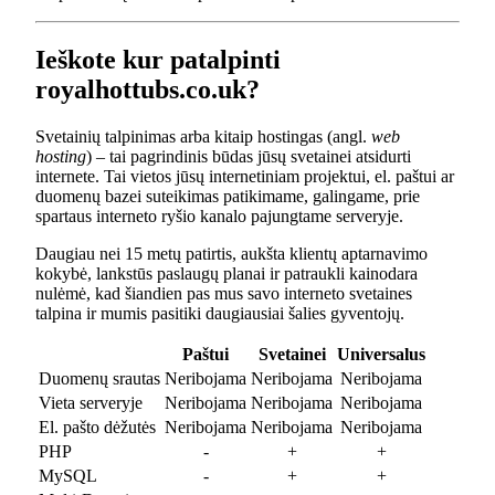
Ieškote kur patalpinti
royalhottubs.co.uk?
Svetainių talpinimas arba kitaip hostingas (angl.
web
hosting
) – tai pagrindinis būdas jūsų svetainei atsidurti
internete. Tai vietos jūsų internetiniam projektui, el. paštui ar
duomenų bazei suteikimas patikimame, galingame, prie
spartaus interneto ryšio kanalo pajungtame serveryje.
Daugiau nei 15 metų patirtis, aukšta klientų aptarnavimo
kokybė, lankstūs paslaugų planai ir patraukli kainodara
nulėmė, kad šiandien pas mus savo interneto svetaines
talpina ir mumis pasitiki daugiausiai šalies gyventojų.
Paštui
Svetainei
Universalus
Duomenų srautas
Neribojama
Neribojama
Neribojama
Vieta serveryje
Neribojama
Neribojama
Neribojama
El. pašto dėžutės
Neribojama
Neribojama
Neribojama
PHP
-
+
+
MySQL
-
+
+